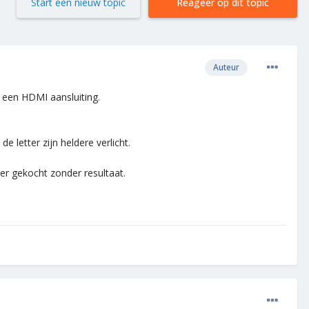
Start een nieuw topic
Reageer op dit topic
Auteur
t een HDMI aansluiting.
e letter zijn heldere verlicht.
ter gekocht zonder resultaat.