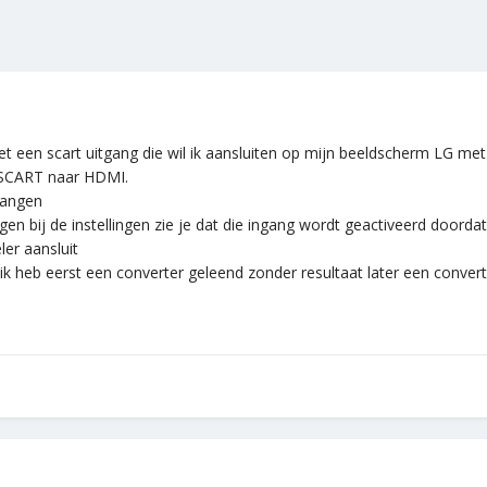
et een scart uitgang die wil ik aansluiten op mijn beeldscherm LG me
 SCART naar HDMI.
gangen
en bij de instellingen zie je dat die ingang wordt geactiveerd doordat d
ler aansluit
l ik heb eerst een converter geleend zonder resultaat later een conver