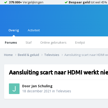
379.000+
Vergelijkingen
Bespaar geld
tot wel 45%
Overig
Activiteit
Forums
Staf
Online gebruikers
Erelijst
Home
Beeld & geluid
Televisies
Aansluiting scart naar HDMI w
Aansluiting scart naar HDMI werkt nie
Door
Jan Schuling
18 december 2021
in
Televisies