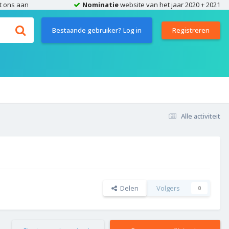
t ons aan
Nominatie
website van het jaar 2020 + 2021
Bestaande gebruiker? Log in
Registreren
Alle activiteit
Delen
Volgers
0