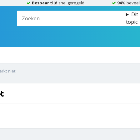
Bespaar tijd
snel geregeld
94%
beveel
Dit
topic
erkt niet
t