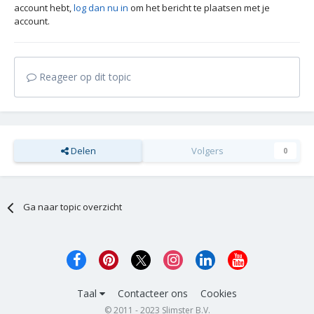
account hebt,
log dan nu in
om het bericht te plaatsen met je
account.
Reageer op dit topic
Delen
Volgers
0
Ga naar topic overzicht
Taal
Contacteer ons
Cookies
© 2011 - 2023 Slimster B.V.