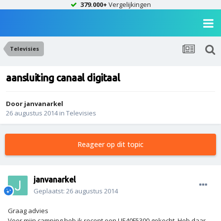
379.000+
Vergelijkingen
Televisies
aansluiting canaal digitaal
Door
janvanarkel
26 augustus 2014
in
Televisies
Reageer op dit topic
janvanarkel
Geplaatst:
26 augustus 2014
Graag advies
Voor mijn camping heb ik recent een UE40F5300 gekocht. Heb daar