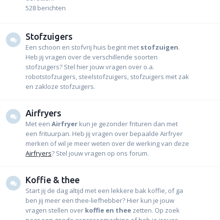
528
berichten
Stofzuigers
Een schoon en stofvrij huis begint met
stofzuigen
.
Heb jij vragen over de verschillende soorten
stofzuigers? Stel hier jouw vragen over o.a.
robotstofzuigers, steelstofzuigers, stofzuigers met zak
en zakloze stofzuigers.
Airfryers
Met een
Airfryer
kun je gezonder frituren dan met
een frituurpan. Heb jij vragen over bepaalde Airfryer
merken of wil je meer weten over de werking van deze
Airfryers
? Stel jouw vragen op ons forum.
Koffie & thee
Start jij de dag altijd met een lekkere bak koffie, of ga
ben jij meer een thee-liefhebber? Hier kun je jouw
vragen stellen over
koffie en thee
zetten. Op zoek
naar een goede espressomachine of heb je issues