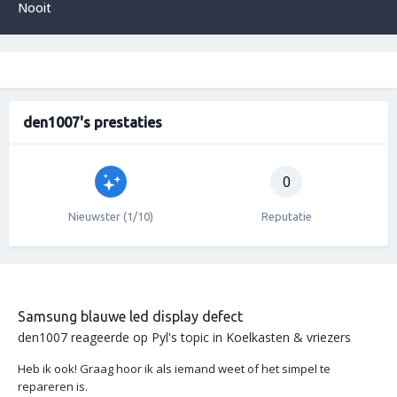
Nooit
den1007's prestaties
0
Nieuwster (1/10)
Reputatie
Samsung blauwe led display defect
den1007
reageerde op
Pyl
's topic in
Koelkasten & vriezers
Heb ik ook! Graag hoor ik als iemand weet of het simpel te
repareren is.