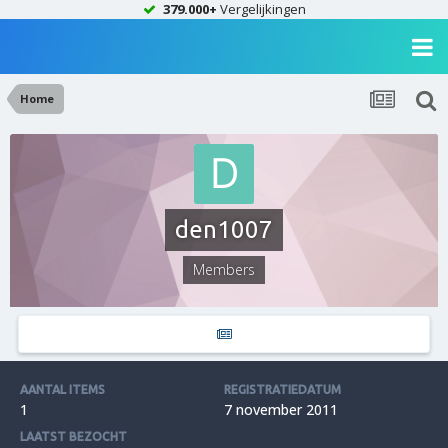
379.000+
Vergelijkingen
Home
den1007
Members
AANTAL ITEMS
REGISTRATIEDATUM
1
7 november 2011
LAATST BEZOCHT