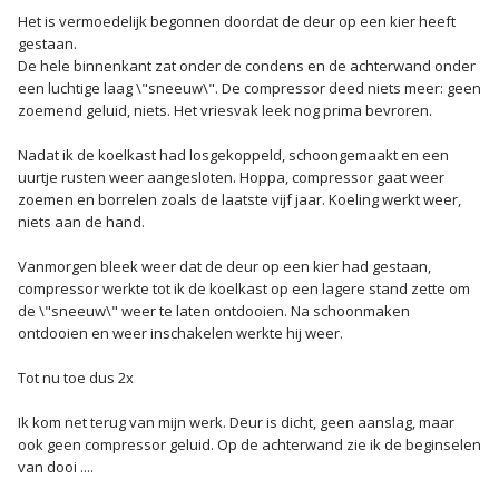
Het is vermoedelijk begonnen doordat de deur op een kier heeft
gestaan.
De hele binnenkant zat onder de condens en de achterwand onder
een luchtige laag \"sneeuw\". De compressor deed niets meer: geen
zoemend geluid, niets. Het vriesvak leek nog prima bevroren.
Nadat ik de koelkast had losgekoppeld, schoongemaakt en een
uurtje rusten weer aangesloten. Hoppa, compressor gaat weer
zoemen en borrelen zoals de laatste vijf jaar. Koeling werkt weer,
niets aan de hand.
Vanmorgen bleek weer dat de deur op een kier had gestaan,
compressor werkte tot ik de koelkast op een lagere stand zette om
de \"sneeuw\" weer te laten ontdooien. Na schoonmaken
ontdooien en weer inschakelen werkte hij weer.
Tot nu toe dus 2x
Ik kom net terug van mijn werk. Deur is dicht, geen aanslag, maar
ook geen compressor geluid. Op de achterwand zie ik de beginselen
van dooi ....