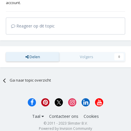
account.
Reageer op dit topic
Delen
Volgers
0
Ga naar topic overzicht
Taal
Contacteer ons
Cookies
© 2011 - 2023 Slimster B.V.
Powered by Invision Community