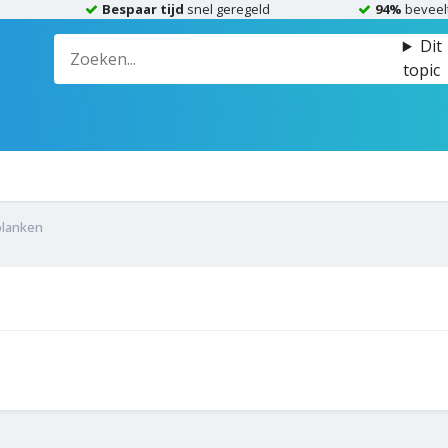
Bespaar tijd
snel geregeld
94%
beveel
Dit
topic
planken