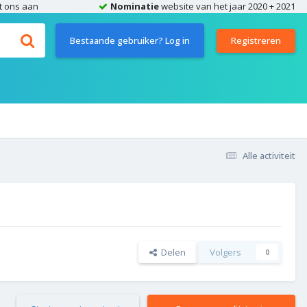
t ons aan
Nominatie
website van het jaar 2020 + 2021
Bestaande gebruiker? Log in
Registreren
Alle activiteit
Delen
Volgers
0