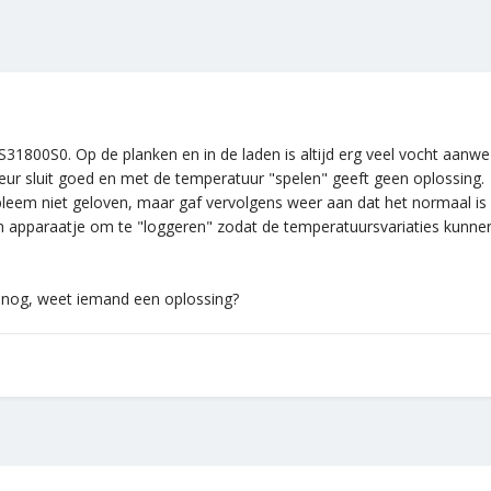
800S0. Op de planken en in de laden is altijd erg veel vocht aanwezi
eur sluit goed en met de temperatuur "spelen" geeft geen oplossing.
leem niet geloven, maar gaf vervolgens weer aan dat het normaal i
en apparaatje om te "loggeren" zodat de temperatuursvariaties kunne
r nog, weet iemand een oplossing?