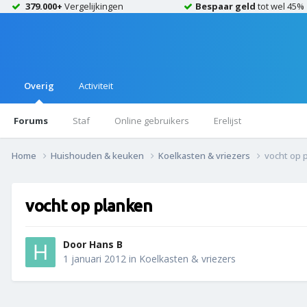
379.000+
Vergelijkingen
Bespaar geld
tot wel 45%
Overig
Activiteit
Forums
Staf
Online gebruikers
Erelijst
Home
Huishouden & keuken
Koelkasten & vriezers
vocht op 
vocht op planken
Door
Hans B
1 januari 2012
in
Koelkasten & vriezers