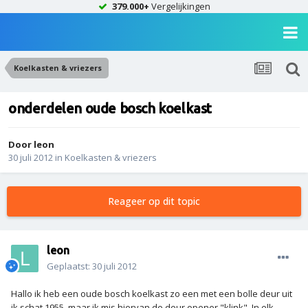
379.000+
Vergelijkingen
Koelkasten & vriezers
onderdelen oude bosch koelkast
Door
leon
30 juli 2012
in
Koelkasten & vriezers
Reageer op dit topic
leon
Geplaatst:
30 juli 2012
Hallo ik heb een oude bosch koelkast zo een met een bolle deur uit
ik schat 1955. maar ik mis hiervan de deur opener "klink". In elk