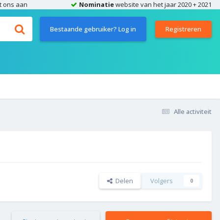
t ons aan
Nominatie
website van het jaar 2020 + 2021
Bestaande gebruiker? Log in
Registreren
Alle activiteit
Delen
Volgers
0