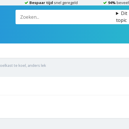
Bespaar tijd
snel geregeld
94%
beveel
Dit
topic
elkast te koel, anders lek