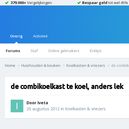
379.000+
Vergelijkingen
Bespaar geld
tot wel 45%
Overig
Activiteit
Forums
Staf
Online gebruikers
Erelijst
Home
Huishouden & keuken
Koelkasten & vriezers
de combiko
de combikoelkast te koel, anders lek
Door
Iveta
20 augustus 2012
in
Koelkasten & vriezers