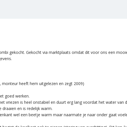
ombi gekocht. Gekocht via marktplaats omdat dit voor ons een mooie d
gevens.
r, monteur heeft hem uitgelezen en zegt 2009)
iet goed werken.
et vriezen is heel onstabiel en duurt erg lang voordat het water van de
 draaien en is redelijk warm.
venkant wel een beetje warm maar naarmate je naar onder gaat voele