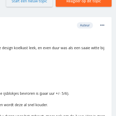
Start een nieuw topic
Reageer op dit topic
Auteur
esign koelkast leek, en even duur was als een saaie witte bij
 ijsblokjes bevroren is (paar uur +/- 5/6).
n wordt deze al snel kouder.