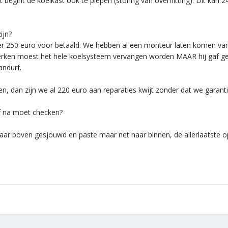
 begint de koelkast ook te piepen (storing van overhitting). Dit kan 
ijn?
250 euro voor betaald. We hebben al een monteur laten komen van In
werken moest het hele koelsysteem vervangen worden MAAR hij gaf gee
andurf.
n, dan zijn we al 220 euro aan reparaties kwijt zonder dat we garant
f na moet checken?
naar boven gesjouwd en paste maar net naar binnen, de allerlaatste o