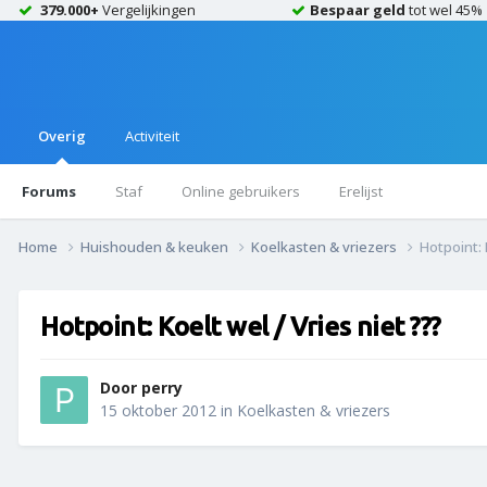
379.000+
Vergelijkingen
Bespaar geld
tot wel 45%
Overig
Activiteit
Forums
Staf
Online gebruikers
Erelijst
Home
Huishouden & keuken
Koelkasten & vriezers
Hotpoint: 
Hotpoint: Koelt wel / Vries niet ???
Door
perry
15 oktober 2012
in
Koelkasten & vriezers