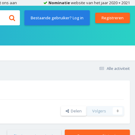
t ons aan
Nominatie
website van het jaar 2020 + 2021
Bestaande gebruiker? Log in
Registreren
Alle activiteit
Delen
Volgers
0