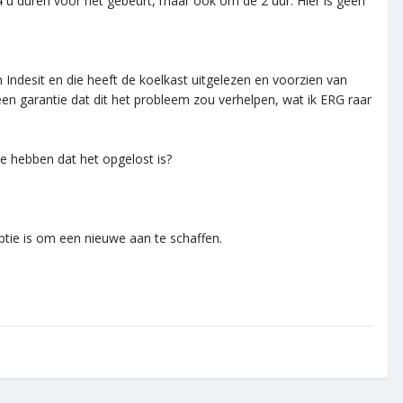
24 u duren voor het gebeurt, maar ook om de 2 uur. Hier is geen
desit en die heeft de koelkast uitgelezen en voorzien van
n garantie dat dit het probleem zou verhelpen, wat ik ERG raar
ie hebben dat het opgelost is?
ptie is om een nieuwe aan te schaffen.