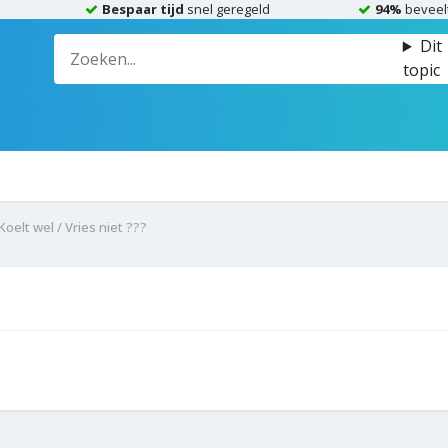
Bespaar tijd
snel geregeld
94%
beveel
Dit
topic
Koelt wel / Vries niet ???