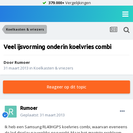
379.000+
Vergelijkingen
Koelkasten & vriezers
Veel ijsvorming onderin koelvries combi
Door
Rumoer
31 maart 2013
in
Koelkasten & vriezers
Reageer op dit topic
Rumoer
Geplaatst:
31 maart 2013
Ik heb een Samsung RL40HGPS koelvries combi, waarvan eveneens
de led display nauwelijks nog werkt. Maar het grootste probleem