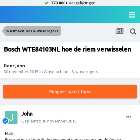
379.000+
Vergelijkingen
Wasmachines & wasdrogers
Bosch WTE84103NL hoe de riem verwisselen
Door
John
30 november 2015
in
Wasmachines & wasdrogers
Reageer op dit topic
John
Geplaatst:
30 november 2015
Hallo !
Ik vraag me af hoe ik de riem moet verwisselen van de Bosch