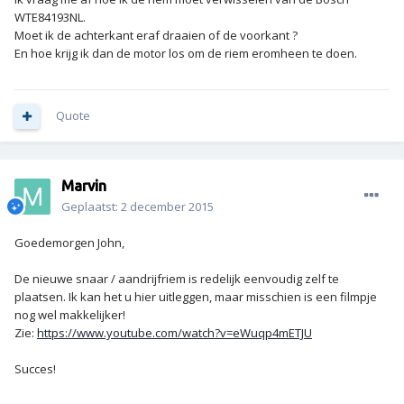
WTE84193NL.
Moet ik de achterkant eraf draaien of de voorkant ?
En hoe krijg ik dan de motor los om de riem eromheen te doen.
Quote
Marvin
Geplaatst:
2 december 2015
Goedemorgen John,
De nieuwe snaar / aandrijfriem is redelijk eenvoudig zelf te
plaatsen. Ik kan het u hier uitleggen, maar misschien is een filmpje
nog wel makkelijker!
Zie:
https://www.youtube.com/watch?v=eWuqp4mETJU
Succes!