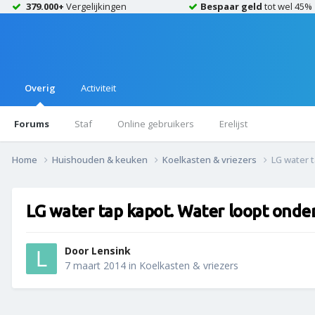
379.000+
Vergelijkingen
Bespaar geld
tot wel 45%
Overig
Activiteit
Forums
Staf
Online gebruikers
Erelijst
Home
Huishouden & keuken
Koelkasten & vriezers
LG water t
LG water tap kapot. Water loopt onder
Door
Lensink
7 maart 2014
in
Koelkasten & vriezers