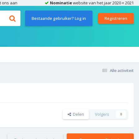
t ons aan
Nominatie
website van het jaar 2020 + 2021
Bestaande gebruiker? Log in
Registreren
Alle activiteit
Delen
Volgers
0