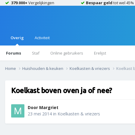
379.000+
Vergelijkingen
Bespaar geld
tot wel 45%
Overig
Activiteit
Forums
Staf
Online gebruikers
Erelijst
Home
Huishouden & keuken
Koelkasten & vriezers
Koelkast 
Koelkast boven oven ja of nee?
Door
Margriet
23 mei 2014
in
Koelkasten & vriezers