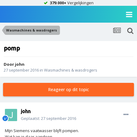
379.000+
Vergelijkingen
Wasmachines & wasdrogers
pomp
Door
john
27 september 2016
in
Wasmachines & wasdrogers
Reageer op dit topic
john
Geplaatst:
27 september 2016
MIjn Siemens vaatwasser blijft pompen.
Wat kan je daar aandoen.