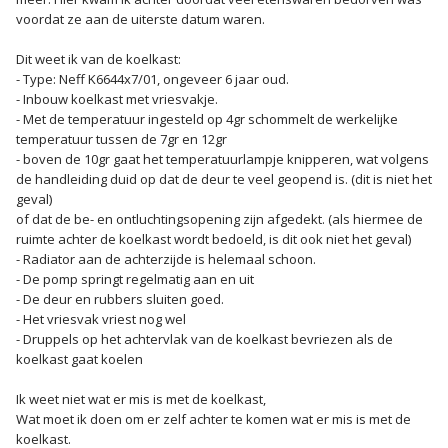
voordat ze aan de uiterste datum waren.
Dit weet ik van de koelkast:
- Type: Neff K6644x7/01, ongeveer 6 jaar oud.
- Inbouw koelkast met vriesvakje.
- Met de temperatuur ingesteld op 4gr schommelt de werkelijke
temperatuur tussen de 7gr en 12gr
- boven de 10gr gaat het temperatuurlampje knipperen, wat volgens
de handleiding duid op dat de deur te veel geopend is. (dit is niet het
geval)
of dat de be- en ontluchtingsopening zijn afgedekt. (als hiermee de
ruimte achter de koelkast wordt bedoeld, is dit ook niet het geval)
- Radiator aan de achterzijde is helemaal schoon.
- De pomp springt regelmatig aan en uit
- De deur en rubbers sluiten goed.
- Het vriesvak vriest nog wel
- Druppels op het achtervlak van de koelkast bevriezen als de
koelkast gaat koelen
Ik weet niet wat er mis is met de koelkast,
Wat moet ik doen om er zelf achter te komen wat er mis is met de
koelkast.