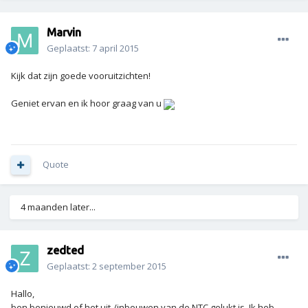
Marvin
Geplaatst:
7 april 2015
Kijk dat zijn goede vooruitzichten!
Geniet ervan en ik hoor graag van u
Quote
4 maanden later...
zedted
Geplaatst:
2 september 2015
Hallo,
ben benieuwd of het uit-/inbouwen van de NTC gelukt is. Ik heb