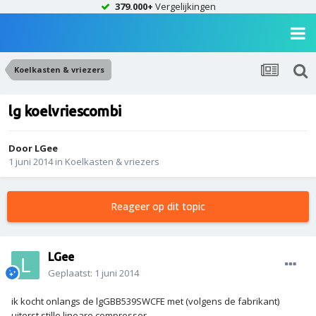
379.000+
Vergelijkingen
Koelkasten & vriezers
lg koelvriescombi
Door
LGee
1 juni 2014
in
Koelkasten & vriezers
Reageer op dit topic
LGee
Geplaatst:
1 juni 2014
ik kocht onlangs de lgGBB539SWCFE met (volgens de fabrikant)
uiterst stille lineare compressor