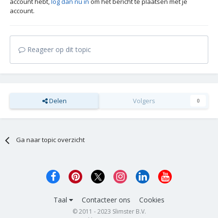
account hebt,
log dan nu in
om het bericht te plaatsen met je
account.
Reageer op dit topic
Delen
Volgers
0
Ga naar topic overzicht
Taal
Contacteer ons
Cookies
© 2011 - 2023 Slimster B.V.