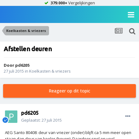
379.000+
Vergelijkingen
Koelkasten & vriezers
Afstellen deuren
Door
pd6205
27 juli 2015
in
Koelkasten & vriezers
Reageer op dit topic
pd6205
Geplaatst:
27 juli 2015
AEG Santo 80408: deur van vriezer (onder) blijft ca 5 mm meer open
staan dan deur van koeler (boven). Daardoor snel en veel