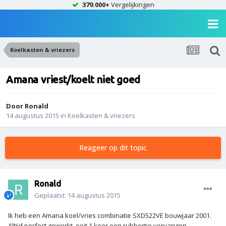
379.000+
Vergelijkingen
Koelkasten & vriezers
Amana vriest/koelt niet goed
Door
Ronald
14 augustus 2015
in
Koelkasten & vriezers
Reageer op dit topic
Ronald
Geplaatst:
14 augustus 2015
Ik heb een Amana koel/vries combinatie SXD522VE bouwjaar 2001.
Altijd perfect gewerkt, ooit 1 keer een rubbertje vervangen.