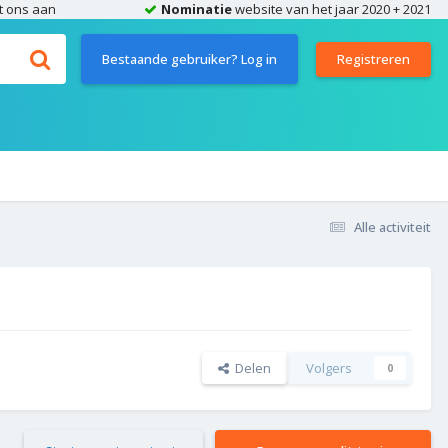
t ons aan
Nominatie
website van het jaar 2020 + 2021
Bestaande gebruiker? Log in
Registreren
Alle activiteit
Delen
Volgers
0