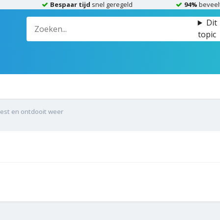
Bespaar tijd
snel geregeld
94%
beveel
Dit
topic
iest en ontdooit weer