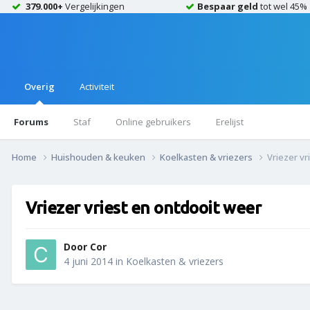
379.000+
Vergelijkingen
Bespaar geld
tot wel 45%
Overig
Activiteit
Forums
Staf
Online gebruikers
Erelijst
Home
Huishouden & keuken
Koelkasten & vriezers
Vriezer vr
Vriezer vriest en ontdooit weer
Door
Cor
4 juni 2014
in
Koelkasten & vriezers