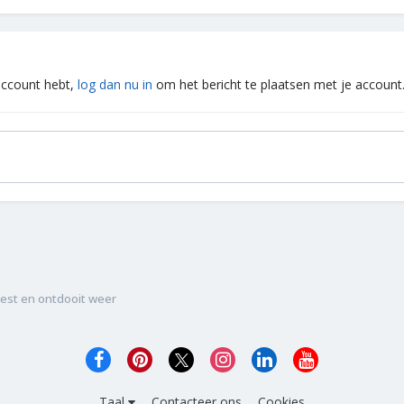
 account hebt,
log dan nu in
om het bericht te plaatsen met je account
iest en ontdooit weer
Taal
Contacteer ons
Cookies