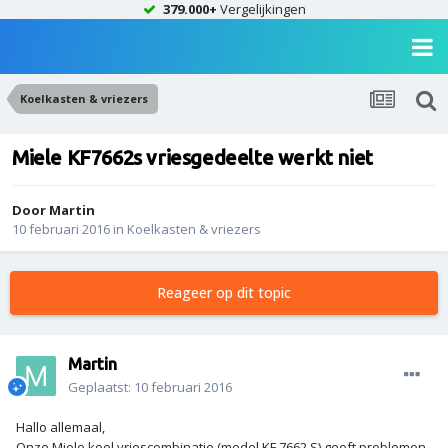
379.000+
Vergelijkingen
Koelkasten & vriezers
Miele KF7662s vriesgedeelte werkt niet
Door
Martin
10 februari 2016
in
Koelkasten & vriezers
Reageer op dit topic
Martin
Geplaatst:
10 februari 2016
Hallo allemaal,
Onze Miele koel vriescombinatie (model KF 7662 S) geeft problemen