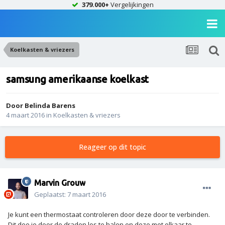
379.000+
Vergelijkingen
Koelkasten & vriezers
samsung amerikaanse koelkast
Door
Belinda Barens
4 maart 2016
in
Koelkasten & vriezers
Reageer op dit topic
Marvin Grouw
Geplaatst:
7 maart 2016
Je kunt een thermostaat controleren door deze door te verbinden.
Dit doe je door de draden los te halen en deze met elkaar te