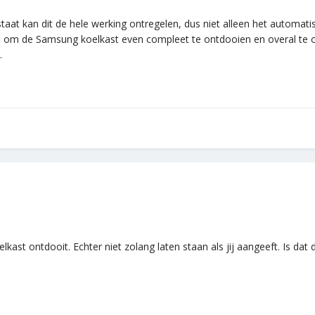
tstaat kan dit de hele werking ontregelen, dus niet alleen het automa
is om de Samsung koelkast even compleet te ontdooien en overal te o
.
ast ontdooit. Echter niet zolang laten staan als jij aangeeft. Is da