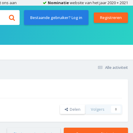
t ons aan
Nominatie
website van het jaar 2020 + 2021
Bestaande gebruiker? Log in
Registreren
Alle activiteit
Delen
Volgers
0