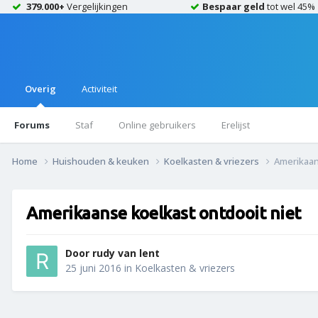
379.000+
Vergelijkingen
Bespaar geld
tot wel 45%
Overig
Activiteit
Forums
Staf
Online gebruikers
Erelijst
Home
Huishouden & keuken
Koelkasten & vriezers
Amerikaan
Amerikaanse koelkast ontdooit niet
Door
rudy van lent
25 juni 2016
in
Koelkasten & vriezers