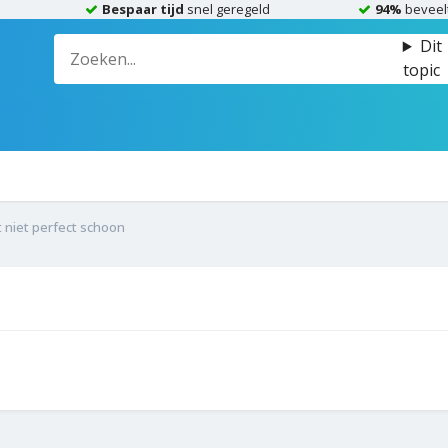
Bespaar tijd
snel geregeld
94%
beveel
Dit
topic
t niet perfect schoon