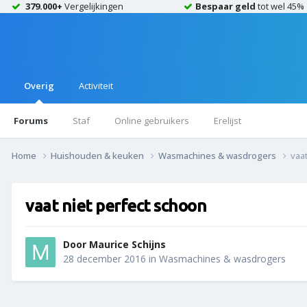
379.000+
Vergelijkingen
Bespaar geld
tot wel 45%
Overig
Activiteit
Forums
Staf
Online gebruikers
Erelijst
Home
Huishouden & keuken
Wasmachines & wasdrogers
vaa
vaat niet perfect schoon
Door
Maurice Schijns
28 december 2016
in
Wasmachines & wasdrogers