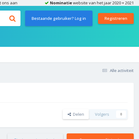
t ons aan
Nominatie
website van het jaar 2020 + 2021
Bestaande gebruiker? Log in
Registreren
Alle activiteit
Delen
Volgers
0