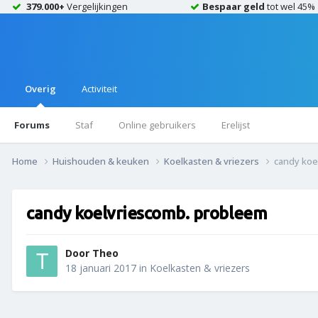
379.000+
Vergelijkingen
Bespaar geld
tot wel 45%
Overig
Activiteit
Forums
Staf
Online gebruikers
Erelijst
Home
Huishouden & keuken
Koelkasten & vriezers
candy koe
candy koelvriescomb. probleem
Door
Theo
18 januari 2017
in
Koelkasten & vriezers