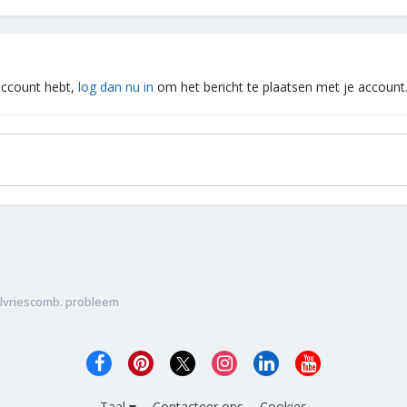
 account hebt,
log dan nu in
om het bericht te plaatsen met je account
lvriescomb. probleem
Taal
Contacteer ons
Cookies