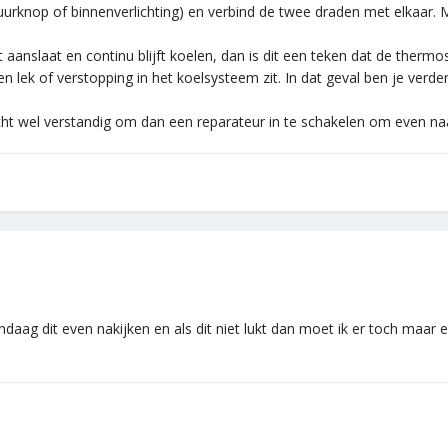
uurknop of binnenverlichting) en verbind de twee draden met elkaar. 
ct aanslaat en continu blijft koelen, dan is dit een teken dat de ther
een lek of verstopping in het koelsysteem zit. In dat geval ben je verd
icht wel verstandig om dan een reparateur in te schakelen om even naa
ndaag dit even nakijken en als dit niet lukt dan moet ik er toch maar