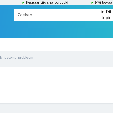
Bespaar tijd
snel geregeld
94%
beveel
Dit
topic
lvriescomb. probleem