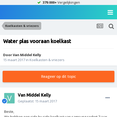
379.000+
Vergelijkingen
Koelkasten & vriezers
Water plas vooraan koelkast
Door
Van Middel Kelly
15 maart 2017
in
Koelkasten & vriezers
Reageer op dit topic
Van Middel Kelly
Geplaatst:
15 maart 2017
Beste,
We hebben een side by side koelkast van samsung sedert 7 jaar.