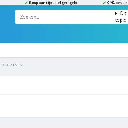
Bespaar tijd
snel geregeld
94%
beveel
Dit
topic
SR-L629EVSS