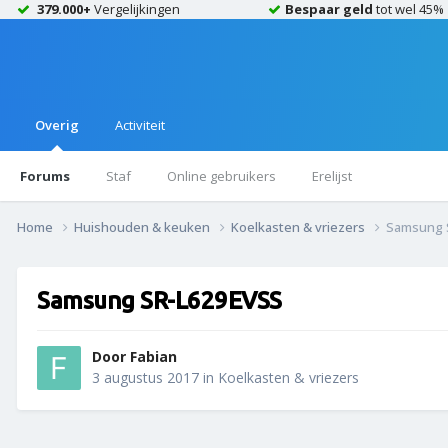
379.000+
Vergelijkingen
Bespaar geld
tot wel 45%
Overig
Activiteit
Forums
Staf
Online gebruikers
Erelijst
Home
Huishouden & keuken
Koelkasten & vriezers
Samsung 
Samsung SR-L629EVSS
Door
Fabian
3 augustus 2017
in
Koelkasten & vriezers