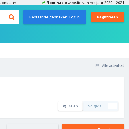
t ons aan
Nominatie
website van het jaar 2020 + 2021
Bestaande gebruiker? Log in
Registreren
Alle activiteit
Delen
Volgers
0