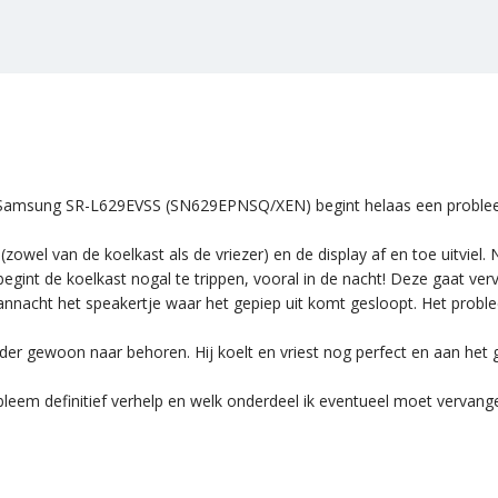
n de Samsung SR-L629EVSS (SN629EPNSQ/XEN) begint helaas een proble
(zowel van de koelkast als de vriezer) en de display af en toe uitviel
egint de koelkast nogal te trippen, vooral in de nacht! Deze gaat v
vannacht het speakertje waar het gepiep uit komt gesloopt. Het probl
der gewoon naar behoren. Hij koelt en vriest nog perfect en aan het g
obleem definitief verhelp en welk onderdeel ik eventueel moet vervang