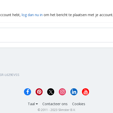
 account hebt,
log dan nu in
om het bericht te plaatsen met je account
SR-L629EVSS
Taal
Contacteer ons
Cookies
© 2011 - 2023 Slimster B.V.