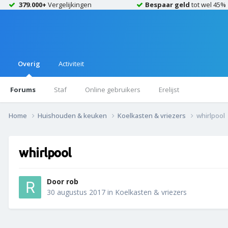
379.000+
Vergelijkingen
Bespaar geld
tot wel 45%
Overig
Activiteit
Forums
Staf
Online gebruikers
Erelijst
Home
Huishouden & keuken
Koelkasten & vriezers
whirlpool
whirlpool
Door
rob
30 augustus 2017
in
Koelkasten & vriezers