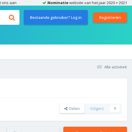
t ons aan
Nominatie
website van het jaar 2020 + 2021
Bestaande gebruiker? Log in
Registreren
Alle activiteit
Delen
Volgers
0