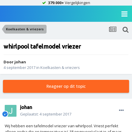
379.000+
Vergelijkingen
Koelkasten & vriezers
whirlpool tafelmodel vriezer
Door
johan
4 september 2017
in
Koelkasten & vriezers
Reageer op dit topic
johan
Geplaatst:
4 september 2017
Wij hebben een tafelmodel vriezer van whirlpool. Vriest perfekt
alleen zodra die op temperatuur is(-18 ongeveer) slaat ie af maar