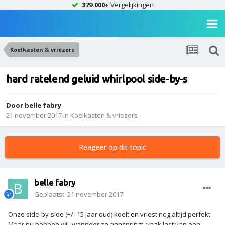
379.000+
Vergelijkingen
Koelkasten & vriezers
hard ratelend geluid whirlpool side-by-s
Door
belle fabry
21 november 2017
in
Koelkasten & vriezers
Reageer op dit topic
belle fabry
Geplaatst:
21 november 2017
Onze side-by-side (+/- 15 jaar oud) koelt en vriest nog altijd perfekt.
Maar nu hebben wij, wanneer ze aanspringt, vaak last van een