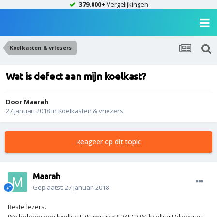
379.000+
Vergelijkingen
Koelkasten & vriezers
Wat is defect aan mijn koelkast?
Door
Maarah
27 januari 2018
in
Koelkasten & vriezers
Reageer op dit topic
Maarah
Geplaatst:
27 januari 2018
Beste lezers.
We hebben een koelkast, (SamsungRL34EGSW, koelkast/diepvries,