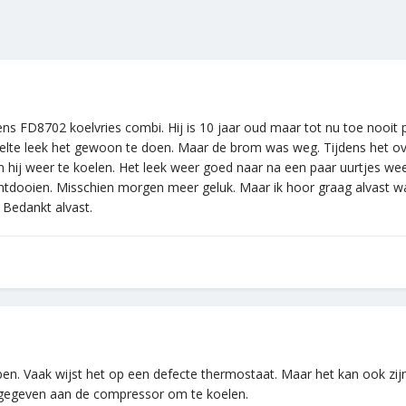
ns FD8702 koelvries combi. Hij is 10 jaar oud maar tot nu toe nooi
lte leek het gewoon te doen. Maar de brom was weg. Tijdens het ove
ij weer te koelen. Het leek weer goed naar na een paar uurtjes weer u
tdooien. Misschien morgen meer geluk. Maar ik hoor graag alvast wa
 Bedankt alvast.
ben. Vaak wijst het op een defecte thermostaat. Maar het kan ook zi
rgegeven aan de compressor om te koelen.