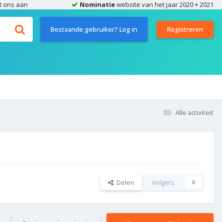
t ons aan
Nominatie
website van het jaar 2020 + 2021
Bestaande gebruiker? Log in
Registreren
Alle activiteit
Delen
Volgers
0