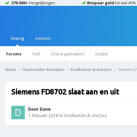
379.000+
Vergelijkingen
Bespaar geld
tot wel 45%
Overig
Activiteit
Forums
Staf
Online gebruikers
Erelijst
Home
Huishouden & keuken
Koelkasten & vriezers
Siemens F
Siemens FD8702 slaat aan en uit
Door
Dave
1 februari 2018
in
Koelkasten & vriezers