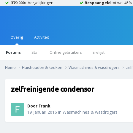
379.000+
Vergelijkingen
Bespaar geld
tot wel 45%
Overig
Activiteit
Forums
Staf
Online gebruikers
Erelijst
Home
Huishouden & keuken
Wasmachines & wasdrogers
zel
zelfreinigende condensor
Door
Frank
19 januari 2016
in
Wasmachines & wasdrogers