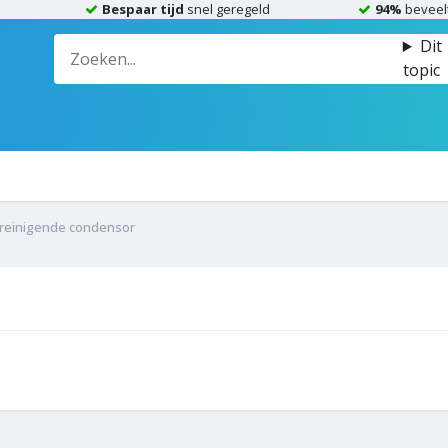
Bespaar tijd
snel geregeld
94%
beveel
Dit
topic
freinigende condensor