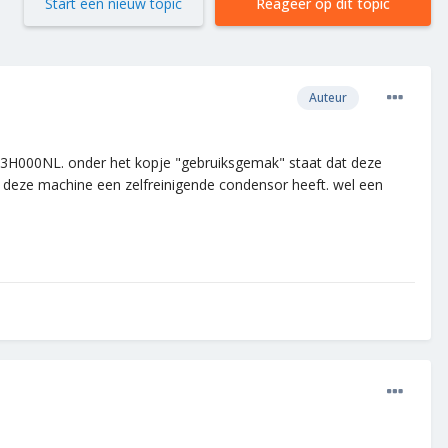
Start een nieuw topic
Reageer op dit topic
Auteur
43H000NL. onder het kopje "gebruiksgemak" staat dat deze
at deze machine een zelfreinigende condensor heeft. wel een