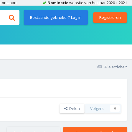
t ons aan
Nominatie
website van het jaar 2020 + 2021
Bestaande gebruiker? Log in
Registreren
Alle activiteit
Delen
Volgers
0