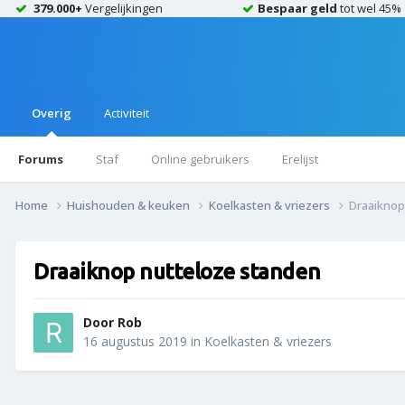
379.000+
Vergelijkingen
Bespaar geld
tot wel 45%
Overig
Activiteit
Forums
Staf
Online gebruikers
Erelijst
Home
Huishouden & keuken
Koelkasten & vriezers
Draaiknop
Draaiknop nutteloze standen
Door
Rob
16 augustus 2019
in
Koelkasten & vriezers