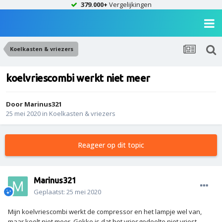
379.000+
Vergelijkingen
Koelkasten & vriezers
koelvriescombi werkt niet meer
Door
Marinus321
25 mei 2020
in
Koelkasten & vriezers
Reageer op dit topic
Marinus321
Geplaatst:
25 mei 2020
Mijn koelvriescombi werkt de compressor en het lampje wel van,
maar koelt niet meer. Gekke is dat het vriesgedeelte niet vriest,