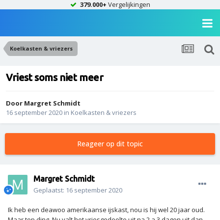
379.000+
Vergelijkingen
Koelkasten & vriezers
Vriest soms niet meer
Door
Margret Schmidt
16 september 2020
in
Koelkasten & vriezers
Reageer op dit topic
Margret Schmidt
Geplaatst:
16 september 2020
Ik heb een deawoo amerikaanse ijskast, nou is hij wel 20 jaar oud.
Maar top ding. Nu valt het vriesgedeelte uit na 2 a 3 dagen uit dan