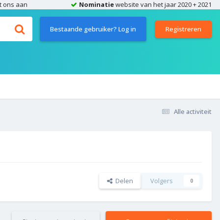
t ons aan
Nominatie
website van het jaar 2020 + 2021
Bestaande gebruiker? Log in
Registreren
Alle activiteit
Delen
Volgers
0