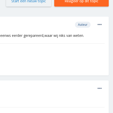
Start een nieuw topic
Reageer op dit topic
Auteur
l eenws eerder gerepareerd,waar wij niks van weten.