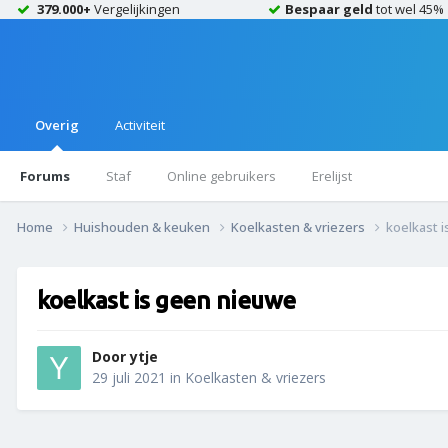
379.000+
Vergelijkingen
Bespaar geld
tot wel 45%
Overig
Activiteit
Forums
Staf
Online gebruikers
Erelijst
Home
Huishouden & keuken
Koelkasten & vriezers
koelkast 
koelkast is geen nieuwe
Door
ytje
29 juli 2021
in
Koelkasten & vriezers