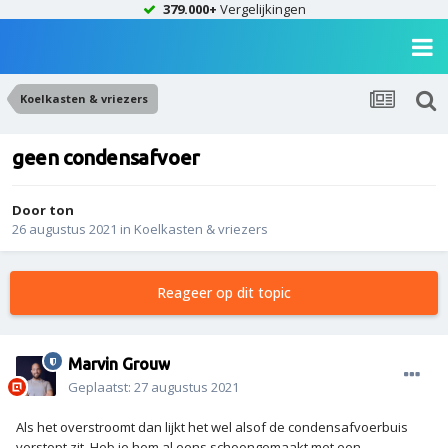
379.000+
Vergelijkingen
Koelkasten & vriezers
geen condensafvoer
Door
ton
26 augustus 2021
in
Koelkasten & vriezers
Reageer op dit topic
Marvin Grouw
Geplaatst:
27 augustus 2021
Als het overstroomt dan lijkt het wel alsof de condensafvoerbuis
verstopt zit. Heb je hem al eens schoongemaakt met een