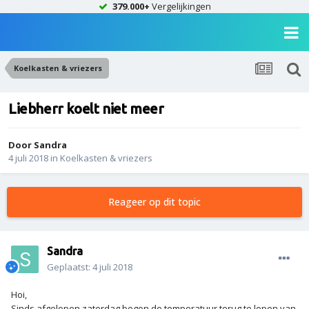
379.000+
Vergelijkingen
Koelkasten & vriezers
Liebherr koelt niet meer
Door
Sandra
4 juli 2018
in
Koelkasten & vriezers
Reageer op dit topic
Sandra
Geplaatst:
4 juli 2018
Hoi,
Sinds afgelopen zaterdag begon de temperatuur terug te lopen van