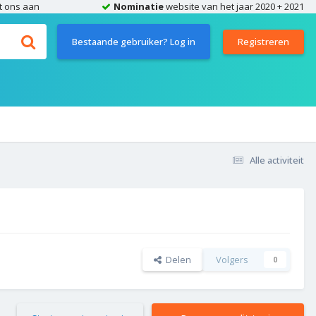
t ons aan
Nominatie
website van het jaar 2020 + 2021
Bestaande gebruiker? Log in
Registreren
Alle activiteit
Delen
Volgers
0