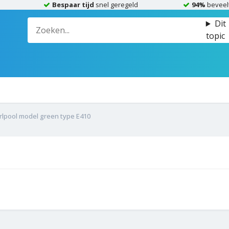
Bespaar tijd
snel geregeld
94%
beveel
Dit
topic
rlpool model green type E410