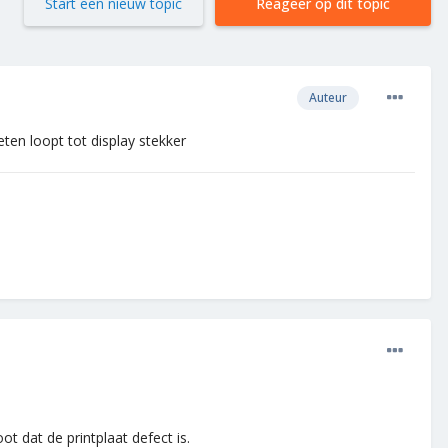
Start een nieuw topic
Reageer op dit topic
Auteur
ten loopt tot display stekker
t dat de printplaat defect is.