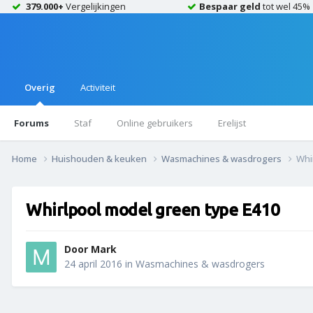
379.000+
Vergelijkingen
Bespaar geld
tot wel 45%
Overig
Activiteit
Forums
Staf
Online gebruikers
Erelijst
Home
Huishouden & keuken
Wasmachines & wasdrogers
Whi
Whirlpool model green type E410
Door
Mark
24 april 2016
in
Wasmachines & wasdrogers