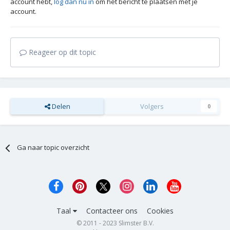
account hebt,
log dan nu in
om het bericht te plaatsen met je
account.
Reageer op dit topic
Delen
Volgers
0
Ga naar topic overzicht
Taal
Contacteer ons
Cookies
© 2011 - 2023 Slimster B.V.