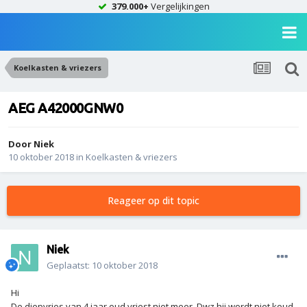
379.000+
Vergelijkingen
Koelkasten & vriezers
AEG A42000GNW0
Door
Niek
10 oktober 2018
in
Koelkasten & vriezers
Reageer op dit topic
Niek
Geplaatst:
10 oktober 2018
Hi
De diepvries van 4 jaar oud vriest niet meer. Dwz hij wordt niet koud