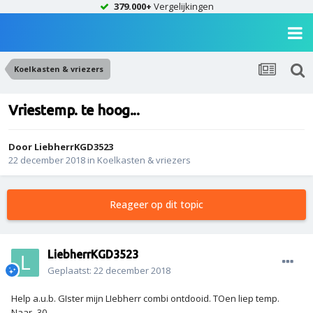
379.000+
Vergelijkingen
Koelkasten & vriezers
Vriestemp. te hoog...
Door
LiebherrKGD3523
22 december 2018
in
Koelkasten & vriezers
Reageer op dit topic
LiebherrKGD3523
Geplaatst:
22 december 2018
Help a.u.b. GIster mijn LIebherr combi ontdooid. TOen liep temp.
Naar -30