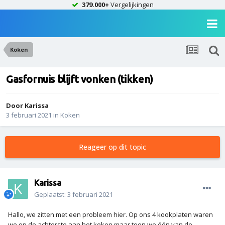
379.000+
Vergelijkingen
Koken
Gasfornuis blijft vonken (tikken)
Door
Karissa
3 februari 2021
in
Koken
Reageer op dit topic
Karissa
Geplaatst:
3 februari 2021
Hallo, we zitten met een probleem hier. Op ons 4 kookplaten waren
we op de achterste aan het koken maar toen we één van de