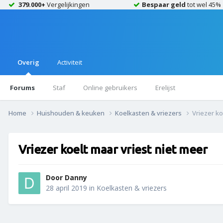
379.000+
Vergelijkingen
Bespaar geld
tot wel 45%
Overig
Activiteit
Forums
Staf
Online gebruikers
Erelijst
Home
Huishouden & keuken
Koelkasten & vriezers
Vriezer ko
Vriezer koelt maar vriest niet meer
Door
Danny
28 april 2019
in
Koelkasten & vriezers