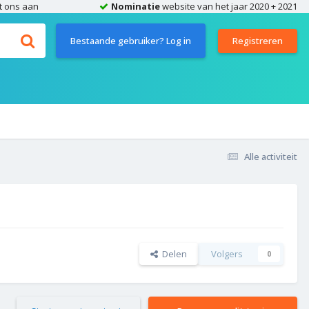
t ons aan
Nominatie
website van het jaar 2020 + 2021
Bestaande gebruiker? Log in
Registreren
Alle activiteit
Delen
Volgers
0