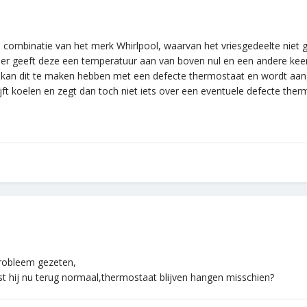
ies combinatie van het merk Whirlpool, waarvan het vriesgedeelte nie
er geeft deze een temperatuur aan van boven nul en een andere keer
ijk kan dit te maken hebben met een defecte thermostaat en wordt a
ijft koelen en zegt dan toch niet iets over een eventuele defecte ther
robleem gezeten,
iest hij nu terug normaal,thermostaat blijven hangen misschien?