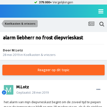
379.000+
Vergelijkingen
Koelkasten & vriezers
alarm liebherr no frost diepvrieskast
Door
M.Lotz
28 mei 2019
in
Koelkasten & vriezers
Reageer op dit topic
M.Lotz
Geplaatst:
28 mei 2019
het alarm van mijn diepvrieskast begint om de zoveel tijd te piepen
maar de temperatuur blijft op min 18 graden staan .als ik de stekker