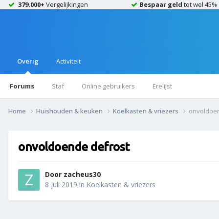
379.000+
Vergelijkingen
Bespaar geld
tot wel 45%
Overig
Activiteit
Forums
Staf
Online gebruikers
Erelijst
Home
Huishouden & keuken
Koelkasten & vriezers
onvoldoe
onvoldoende defrost
Door
zacheus30
8 juli 2019
in
Koelkasten & vriezers