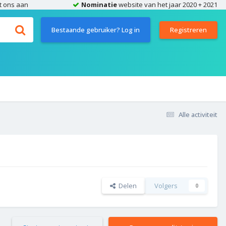
t ons aan
Nominatie
website van het jaar 2020 + 2021
Bestaande gebruiker? Log in
Registreren
Alle activiteit
Delen
Volgers
0