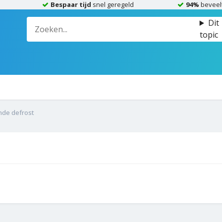
Bespaar tijd
snel geregeld
94%
beveel
Dit
topic
nde defrost