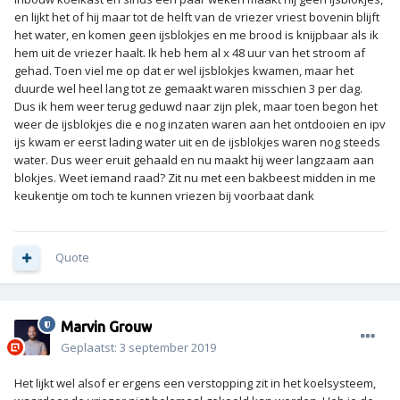
en lijkt het of hij maar tot de helft van de vriezer vriest bovenin blijft
het water, en komen geen ijsblokjes en me brood is knijpbaar als ik
hem uit de vriezer haalt. Ik heb hem al x 48 uur van het stroom af
gehad. Toen viel me op dat er wel ijsblokjes kwamen, maar het
duurde wel heel lang tot ze gemaakt waren misschien 3 per dag.
Dus ik hem weer terug geduwd naar zijn plek, maar toen begon het
weer de ijsblokjes die e nog inzaten waren aan het ontdooien en ipv
ijs kwam er eerst lading water uit en de ijsblokjes waren nog steeds
water. Dus weer eruit gehaald en nu maakt hij weer langzaam aan
blokjes. Weet iemand raad? Zit nu met een bakbeest midden in me
keukentje om toch te kunnen vriezen bij voorbaat dank
Quote
Marvin Grouw
Geplaatst:
3 september 2019
Het lijkt wel alsof er ergens een verstopping zit in het koelsysteem,