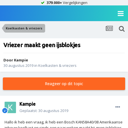
379.000+
Vergelijkingen
Koelkasten & vriezers
Vriezer maakt geen ijsblokjes
Door
Kampie
30 augustus 2019
in
Koelkasten & vriezers
Reageer op dit topic
Kampie
Geplaatst:
30 augustus 2019
Hallo ik heb een vraag, ik heb een Bosch KAN58A40/08 Amerikaanse
inbouw koelkast en sinds een paar weken maakt hij geen ijsblokjes,